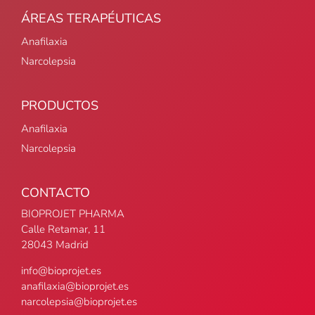
ÁREAS TERAPÉUTICAS
Anafilaxia
Narcolepsia
PRODUCTOS
Anafilaxia
Narcolepsia
CONTACTO
BIOPROJET PHARMA
Calle Retamar, 11
28043 Madrid
info@bioprojet.es
anafilaxia@bioprojet.es
narcolepsia@bioprojet.es