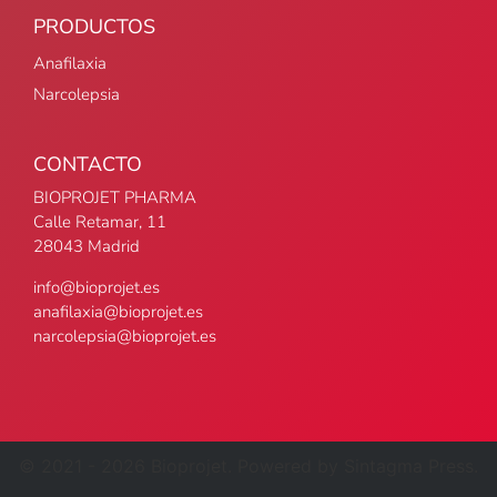
PRODUCTOS
Anafilaxia
Narcolepsia
CONTACTO
BIOPROJET PHARMA
Calle Retamar, 11
28043 Madrid
info@bioprojet.es
anafilaxia@bioprojet.es
narcolepsia@bioprojet.es
© 2021 -
2026
Bioprojet. Powered by Sintagma Press.