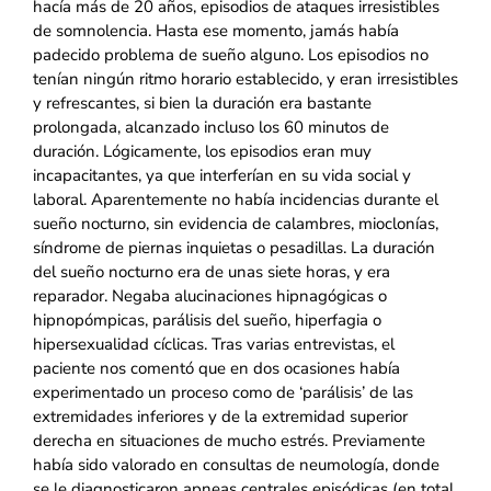
hacía más de 20 años, episodios de ataques irresistibles
de somnolencia. Hasta ese momento, jamás había
padecido problema de sueño alguno. Los episodios no
tenían ningún ritmo horario establecido, y eran irresistibles
y refrescantes, si bien la duración era bastante
prolongada, alcanzado incluso los 60 minutos de
duración. Lógicamente, los episodios eran muy
incapacitantes, ya que interferían en su vida social y
laboral. Aparentemente no había incidencias durante el
sueño nocturno, sin evidencia de calambres, mioclonías,
síndrome de piernas inquietas o pesadillas. La duración
del sueño nocturno era de unas siete horas, y era
reparador. Negaba alucinaciones hipnagógicas o
hipnopómpicas, parálisis del sueño, hiperfagia o
hipersexualidad cíclicas. Tras varias entrevistas, el
paciente nos comentó que en dos ocasiones había
experimentado un proceso como de ‘parálisis’ de las
extremidades inferiores y de la extremidad superior
derecha en situaciones de mucho estrés. Previamente
había sido valorado en consultas de neumología, donde
se le diagnosticaron apneas centrales episódicas (en total