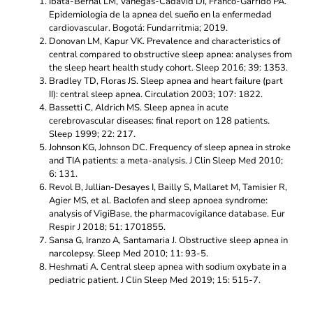
Ibatá-Bernal LM, Vanegas-Cadavid DI, Franco-Garrido PA.
Epidemiologia de la apnea del sueño en la enfermedad
cardiovascular. Bogotá: Fundarritmia; 2019.
Donovan LM, Kapur VK. Prevalence and characteristics of
central compared to obstructive sleep apnea: analyses from
the sleep heart health study cohort. Sleep 2016; 39: 1353.
Bradley TD, Floras JS. Sleep apnea and heart failure (part
II): central sleep apnea. Circulation 2003; 107: 1822.
Bassetti C, Aldrich MS. Sleep apnea in acute
cerebrovascular diseases: final report on 128 patients.
Sleep 1999; 22: 217.
Johnson KG, Johnson DC. Frequency of sleep apnea in stroke
and TIA patients: a meta-analysis. J Clin Sleep Med 2010;
6: 131.
Revol B, Jullian-Desayes I, Bailly S, Mallaret M, Tamisier R,
Agier MS, et al. Baclofen and sleep apnoea syndrome:
analysis of VigiBase, the pharmacovigilance database. Eur
Respir J 2018; 51: 1701855.
Sansa G, Iranzo A, Santamaria J. Obstructive sleep apnea in
narcolepsy. Sleep Med 2010; 11: 93-5.
Heshmati A. Central sleep apnea with sodium oxybate in a
pediatric patient. J Clin Sleep Med 2019; 15: 515-7.