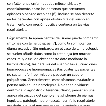
con fallo renal, enfermedades mitocondriales y,
especialmente, entre las personas que consumen
opiáceos o benzodiacepinas [6]. Incluso se han descrito
en los pacientes con apnea obstructiva del sueño en
tratamiento con presión positiva continua en las vías
respiratorias.
Lógicamente, la apnea central del sueño puede compartir
síntomas con la narcolepsia [7], como la somnolencia
diurna excesiva. Sin embargo, en el caso de la narcolepsia
se suelen añadir datos como la cataplejía (en muchos
casos, muy difícil de obtener este dato mediante la
historia clínica), las parálisis del sueño o las alucinaciones
hipnagógicas e hipnopómpicas (las cuales los pacientes
no suelen referir por miedo a padecer un cuadro
psiquiátrico). Generalmente, estos síntomas ayudarán a
pensar más en una narcolepsia. No deben olvidarse,
dentro del diagnóstico diferencial clínico, pensar en una
apnea obstructiva del sueño en el síndrome de piernas
inquietas, patología neuromuscular con fallo respiratorio
asociado, o que el paciente tenga un trabajo a turnos.