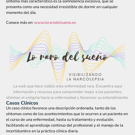
síntoma más característico es la somnolencia excesiva, que se
presenta como una necesidad irresistible de dormir en cualquier
momento del día.
Conoce más en:
www.lorarodelsueno.es
La web que hace visible esta enfermedad rara. Encuentra aquí
información y recursos para comprender mejor a los pacientes,
eliminar el estigma hacia la enfermedad y favorecer su entendimiento.
Casos Clínicos
Un caso clínico favorece una descripción ordenada, tanto de los
síntomas como de los acontecimientos que le ocurren a un paciente en
el curso de una enfermedad, hasta su tratamiento y evolución,
facilitando el aprendizaje continuo del profesional y el manejo de la
incertidumbre en la práctica clínica diaria.