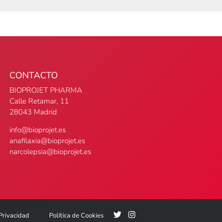
CONTACTO
BIOPROJET PHARMA
Calle Retamar, 11
28043 Madrid
info@bioprojet.es
anafilaxia@bioprojet.es
narcolepsia@bioprojet.es
 Privacidad
Política de Cookies