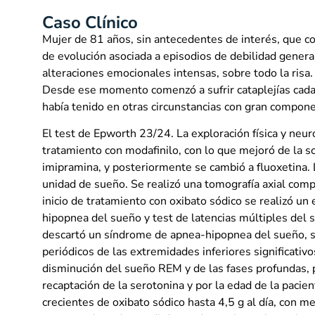
Caso Clínico
Mujer de 81 años, sin antecedentes de interés, que c
de evolución asociada a episodios de debilidad gener
alteraciones emocionales intensas, sobre todo la ris
Desde ese momento comenzó a sufrir cataplejías cada 
había tenido en otras circunstancias con gran compone
El test de Epworth 23/24. La exploración física y neu
tratamiento con modafinilo, con lo que mejoró de la so
imipramina, y posteriormente se cambió a fluoxetina. La
unidad de sueño. Se realizó una tomografía axial comp
inicio de tratamiento con oxibato sódico se realizó u
hipopnea del sueño y test de latencias múltiples del su
descartó un síndrome de apnea-hipopnea del sueño, s
periódicos de las extremidades inferiores significati
disminución del sueño REM y de las fases profundas, 
recaptación de la serotonina y por la edad de la paci
crecientes de oxibato sódico hasta 4,5 g al día, con me