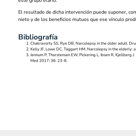
este grupo etario.
El resultado de dicha intervención puede suponer, com
nieto y de los beneficios mutuos que ese vínculo prod
Bibliografía
Chakravorty SS, Rye DB. Narcolepsy in the older adult. Dr
Kelly JF, Lowe DC, Taggart HM. Narcolepsy in the elderly: 
Jennum P, Thorstensen EW, Pickering L, Ibsen R, Kjellberg J
Med 2017; 36: 23-8.