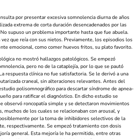
onsulta por presentar excesiva somnolencia diurna de años
alizada extrema de corta duración desencadenados por las
a. No supuso un problema importante hasta que fue abuela.
vez que reía con sus nietos. Previamente, los episodios los
nte emocional, como comer huevos fritos, su plato favorito.
rológica no mostró hallazgos patológicos. Se empezó
mnolencia, pero no de la cataplejía, por lo que se pautó
 respuesta clínica no fue satisfactoria. Se le derivó a una
utarizada craneal, sin alteraciones relevantes. Antes del
n estudio polisomnográfico para descartar síndrome de apnea-
eño para ratificar el diagnóstico. En dicho estudio se
e observó roncopatía simple y se detectaron movimientos
vos, muchos de los cuales se relacionaban con
arousal,
y
posiblemente por la toma de inhibidores selectivos de la
ente, respectivamente. Se empezó tratamiento con dosis
joría general. Esta mejoría le ha permitido, entre otras