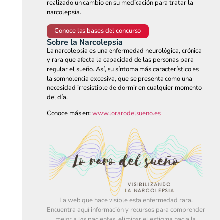
realizado un cambio en su medicación para tratar la
narcolepsia.
Conoce las bases del concurso
Sobre la Narcolepsia
La narcolepsia es una enfermedad neurológica, crónica
y rara que afecta la capacidad de las personas para
regular el sueño. Así, su síntoma más característico es
la somnolencia excesiva, que se presenta como una
necesidad irresistible de dormir en cualquier momento
del día.
Conoce más en:
www.lorarodelsueno.es
La web que hace visible esta enfermedad rara.
Encuentra aquí información y recursos para comprender
mejor a los pacientes, eliminar el estigma hacia la