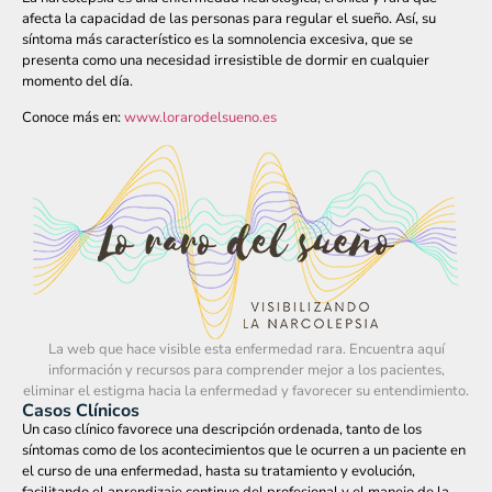
afecta la capacidad de las personas para regular el sueño. Así, su
síntoma más característico es la somnolencia excesiva, que se
presenta como una necesidad irresistible de dormir en cualquier
momento del día.
Conoce más en:
www.lorarodelsueno.es
La web que hace visible esta enfermedad rara. Encuentra aquí
información y recursos para comprender mejor a los pacientes,
eliminar el estigma hacia la enfermedad y favorecer su entendimiento.
Casos Clínicos
Un caso clínico favorece una descripción ordenada, tanto de los
síntomas como de los acontecimientos que le ocurren a un paciente en
el curso de una enfermedad, hasta su tratamiento y evolución,
facilitando el aprendizaje continuo del profesional y el manejo de la