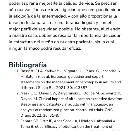
poder aspirar a mejorarle la calidad de vida. Se precisan
aún nuevas líneas de investigación que consigan iluminar
la etiología de la enfermedad, y con ello proporcionar la
base perfecta para crear una terapia dirigida y con el
mejor perfil de seguridad posible. No obstante, aludiendo
a nuestro caso, debemos resaltar la importancia de cuidar
la estructura del sueño en nuestro paciente, sin la cual
ningún fármaco podrá resultar eficaz.
Bibliografía
Bassetti CLA, Kallweit U, Vignatelli L, Plazzi G, Lecendreux
M, Baldin E, et al. European guideline and expert
statements on the management of narcolepsy in adults and
children. J Sleep Res 2021; 30: e13387.
Meskill GJ, Davis CW, Zarycranski D, Doliba M, Schwartz JC,
Dayno JM. Clinical impact of pitolisant on excessive daytime
sleepiness and cataplexy in adults with narcolepsy: an
analysis of randomized placebo-controlled trials. CNS
Drugs 2022; 36: 61-9.
Fabara SP, Ortiz JF, Anas Sohail A, Hidalgo J, Altamimi A,
Tama B, et al. Efficacy of pitolisant on the treatment of