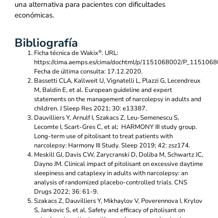
una alternativa para pacientes con dificultades
económicas.
Bibliografía
®
Ficha técnica de Wakix
. URL:
https://cima.aemps.es/cima/dochtml/p/1151068002/P_1151068
Fecha de última consulta: 17.12.2020.
Bassetti CLA, Kallweit U, Vignatelli L, Plazzi G, Lecendreux
M, Baldin E, et al. European guideline and expert
statements on the management of narcolepsy in adults and
children. J Sleep Res 2021; 30: e13387.
Dauvilliers Y, Arnulf I, Szakacs Z, Leu-Semenescu S,
Lecomte I, Scart-Gres C, et al; HARMONY III study group.
Long-term use of pitolisant to treat patients with
narcolepsy: Harmony III Study. Sleep 2019; 42: zsz174.
Meskill GJ, Davis CW, Zarycranski D, Doliba M, Schwartz JC,
Dayno JM. Clinical impact of pitolisant on excessive daytime
sleepiness and cataplexy in adults with narcolepsy: an
analysis of randomized placebo-controlled trials. CNS
Drugs 2022; 36: 61-9.
Szakacs Z, Dauvilliers Y, Mikhaylov V, Poverennova I, Krylov
S, Jankovic S, et al. Safety and efficacy of pitolisant on